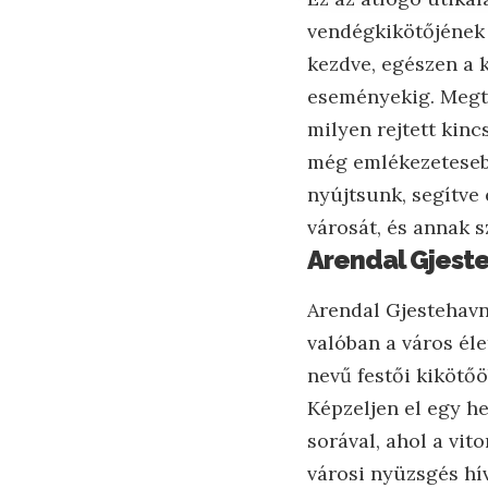
vendégkikötőjének 
kezdve, egészen a k
eseményekig. Megtu
milyen rejtett kin
még emlékezetesebb
nyújtsunk, segítve
városát, és annak s
Arendal Gjeste
Arendal Gjestehavn
valóban a város éle
nevű festői kikötő
Képzeljen el egy he
sorával, ahol a vi
városi nyüzsgés hí