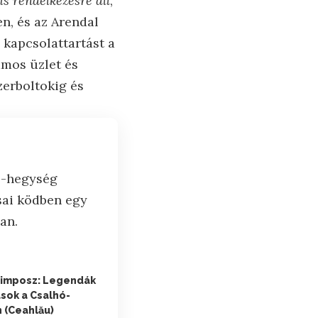
s rendelkezésre áll
,
en, és az Arendal
a kapcsolattartást a
ámos üzlet és
szerboltokig és
limposz: Legendák
ások a Csalhó-
 (Ceahlău)