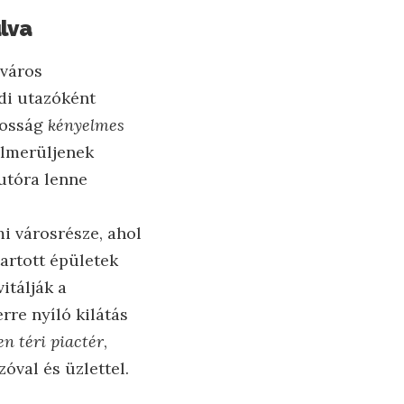
ulva
 város
ldi utazóként
yosság
kényelmes
 elmerüljenek
utóra lenne
mi városrésze, ahol
tartott épületek
itálják a
rre nyíló kilátás
en téri piactér
,
óval és üzlettel.