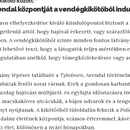
ikötő között.”
endal központját a vendégkikötőből ind
avn elhelyezkedése kiváló kiindulópontot biztosít a
getlenül attól, hogy hajóval érkezett, vagy szárazfö
en. A vendégkikötőből szinte minden fontos látván
i lehetővé teszi, hogy a látogatók teljes mértékben
ngulatában anélkül, hogy tömegközlekedésre vagy a
hány lépésre található a
Tyholmen
, Arendal történel
i faházak festői sorai várnak. Ezek a gondosan karban
zdag hajózási múltjáról, és egyfajta időutazásra inv
, macskaköves utcácskák, a bájos udvarok és a tenge
nyt nyújtanak. A kikötőöböl túloldalán fekszik a
Poll
adalmi életének központja, számos étteremmel, kávéz
az élet, különösen a nyári hónapokban.