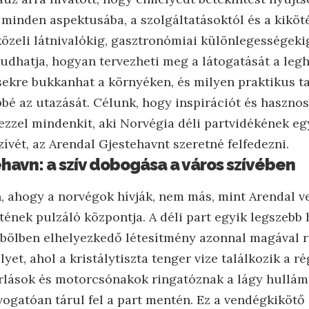
minden aspektusába, a szolgáltatásoktól és a kiköt
özeli látnivalókig, gasztronómiai különlegességekig
dhatja, hogyan tervezheti meg a látogatását a leg
csekre bukkanhat a környéken, és milyen praktikus t
é az utazását. Célunk, hogy inspirációt és haszno
 ezzel mindenkit, aki Norvégia déli partvidékének eg
zívét, az Arendal Gjestehavnt szeretné felfedezni.
havn: a szív dobogása a város szívében
, ahogy a norvégok hívják, nem más, mint Arendal v
tének pulzáló központja. A déli part egyik legszebb 
öbölben elhelyezkedő létesítmény azonnal magával ra
lyet, ahol a kristálytiszta tenger vize találkozik a r
torlások és motorcsónakok ringatóznak a lágy hullá
vogatóan tárul fel a part mentén. Ez a vendégkiköt