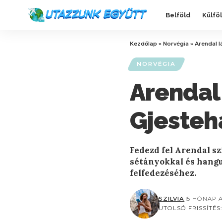
Belföld
Külfö
Kezdőlap
»
Norvégia
»
Arendal l
NORVÉGIA
Arendal 
Gjesteh
Fedezd fel Arendal sz
sétányokkal és hangu
felfedezéséhez.
SZILVIA
5 HÓNAP 
UTOLSÓ FRISSÍTÉS: 