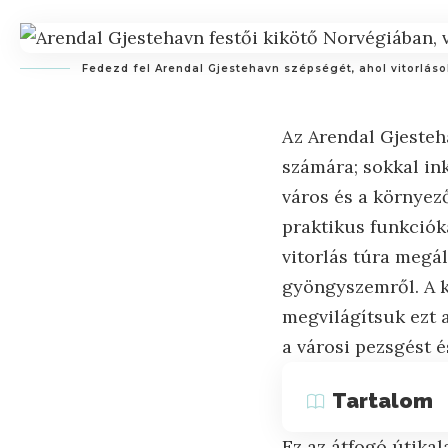
Fedezd fel Arendal Gjestehavn szépségét, ahol vitorláso
Az Arendal Gjesteh
számára; sokkal in
város és a környez
praktikus funkciók
vitorlás túra megál
gyöngyszemről. A k
megvilágítsuk ezt 
a városi pezsgést é
Tartalom
Ez az átfogó útikal