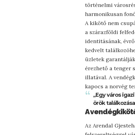
történelmi városrés
harmonikusan fonód
A kikötő nem csupá
a szárazföldi felfe
identitásának, évrő
kedvelt találkozóh
üzletek garantáljá
érezhető a tenger s
illatával. A vendég
kapocs a norvég te
„Egy város igazi
örök találkozása 
A vendégkikötő
Az Arendal Gjesteh
felszereltséggel vá