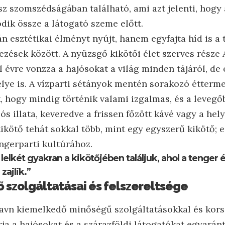
z szomszédságában található, ami azt jelenti, hogy 
ik össze a látogató szeme előtt.
n esztétikai élményt nyújt, hanem egyfajta híd is a 
dezések között. A nyüzsgő kikötői élet szerves része
l évre vonzza a hajósokat a világ minden tájáról, de 
elye is. A vízparti sétányok mentén sorakozó étterme
k, hogy mindig történik valami izgalmas, és a leveg
ós illata, keveredve a frissen főzött kávé vagy a he
kikötő tehát sokkal több, mint egy egyszerű kikötő; e
ngerparti kultúrához.
 lelkét gyakran a kikötőjében találjuk, ahol a tenger é
zajlik.”
 szolgáltatásai és felszereltsége
avn kiemelkedő minőségű szolgáltatásokkal és kor
rja a hajósokat és a szárazföldi látogatókat egyaránt,