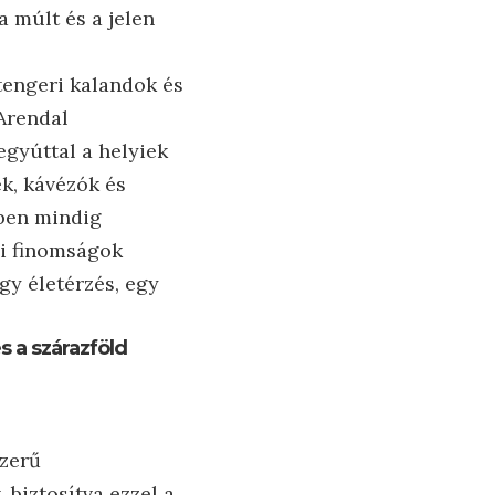
a múlt és a jelen
tengeri kalandok és
 Arendal
egyúttal a helyiek
k, kávézók és
őben mindig
lyi finomságok
gy életérzés, egy
s a szárazföld
szerű
 biztosítva ezzel a