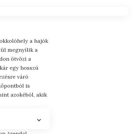
okkolóhely a hajók
tül megnyílik a
don ötvözi a
akár egy hosszú
ezésre váró
zőpontból is
int azokéból, akik
son Arendal