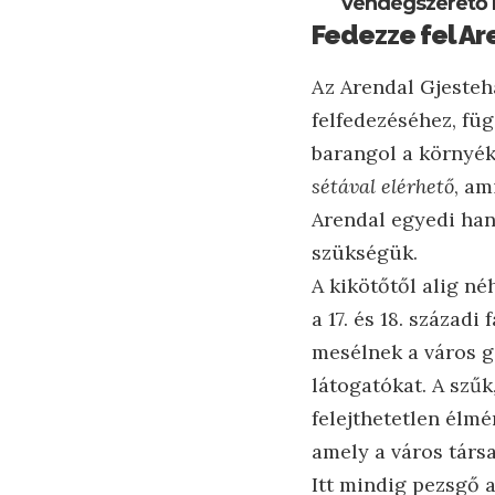
vendégszerető k
Fedezze fel Ar
Az Arendal Gjesteh
felfedezéséhez, füg
barangol a környék
sétával elérhető
, am
Arendal egyedi ha
szükségük.
A kikötőtől alig né
a 17. és 18. század
mesélnek a város ga
látogatókat. A szűk
felejthetetlen élmé
amely a város társ
Itt mindig pezsgő 