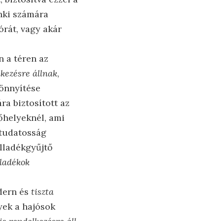
nki számára
órát, vagy akár
en a téren az
kezésre állnak
,
önnyítése
a biztosított az
őhelyeknél, ami
ttudatosság
ulladékgyűjtő
lladékok
dern és
tiszta
yek a hajósok