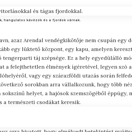
k, hangulatos kávézók és a fjordok várnak.
avn, azaz Arendal vendégkikötője nem csupán egy d
kább egy lüktető központ, egy kapu, amelyen keresz
ő tengerparti táj szépsége. Ez a hely egyedülálló mó
at a felejthetetlen élmények ígéretével, legyen szó 
lóhelyéről, vagy egy szárazföldi utazás során felfed
övetkező sorokban arra vállalkozunk, hogy több né
a sokszínű helyet, a hajósok szemszögéből éppúgy, m
s a természeti csodákat keresik.
auz arra hivatott, hogy elmélyedt betekintést nyújt