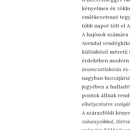
kényelmes és zökke
emlékezetessé tegye
több napot tölt el 
A hajósok számára
Arendal vendégkiköt
különböző méretű 
érdekében modern ú
áramcsatlakozás és a
nagyban hozzájárul
jegyében a hulladé
pontok állnak rend
elhelyezésére szolgá
A szárazföldi kény
zuhanyzókkal, illetv