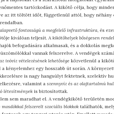
nőmentes tartózkodást. A kikötő célja, hogy minde
 az itt töltött időt, függetlenül attól, hogy néhány 
Arendalban.
alapvető fontosságú a megfelelő infrastruktúra
, és ez
ője kiválóan teljesít. A
kikötőhelyek bőségesen rendel
hajók befogadására alkalmasak, és a dokkolás megk
szómólókkal vannak felszerelve. A vendégek számár
z ivóvíz vételezésének lehetősége
közvetlenül a kiköt
 a kényelemhez egy hosszabb út során. A környeze
kkezelésre is nagy hangsúlyt fektetnek, szelektív h
elkezésre, valamint a
szennyvíz és az olajtartalmú hu
ló létesítmények
is biztosítottak.
elem sem maradhat el. A vendégkikötő területén mo
e mosdókkal felszerelt szociális blokkok
találhatók, mel