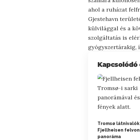
számára különösen 
ahol a ruházat felf
Gjestehavn terüle
külvilággal és a kö
szolgáltatás is elé
gyógyszertárakig, 
Kapcsolódó 
Tromsø látnivalók
Fjellheisen felvon
panoráma