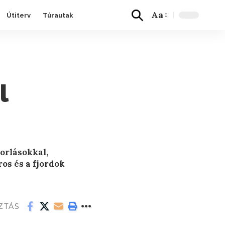
Aa
Útiterv
Túrautak
l
orlásokkal,
os és a fjordok
ZTÁS