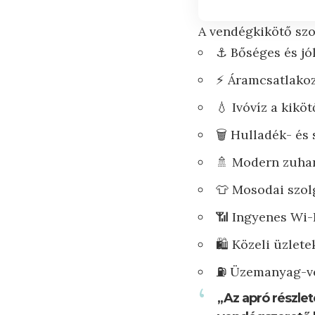
A vendégkikötő szo
⚓ Bőséges és jól
⚡ Áramcsatlakoz
💧 Ivóvíz a kikö
🗑️ Hulladék- és
🚿 Modern zuha
👕 Mosodai szol
📶 Ingyenes Wi-
🛍️ Közeli üzlet
⛽ Üzemanyag-vét
„Az apró részle