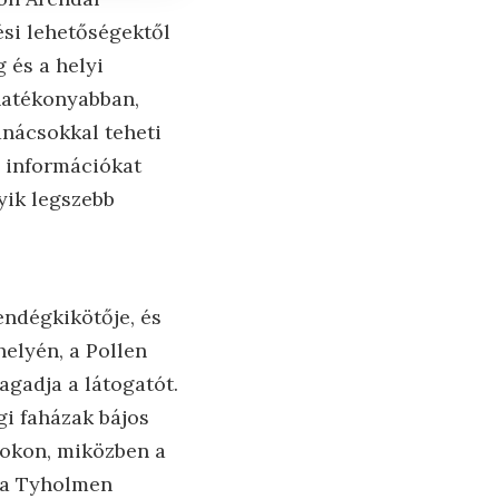
ési lehetőségektől
 és a helyi
hatékonyabban,
anácsokkal teheti
s információkat
yik legszebb
endégkikötője, és
helyén, a Pollen
gadja a látogatót.
égi faházak bájos
mokon, miközben a
ő a Tyholmen