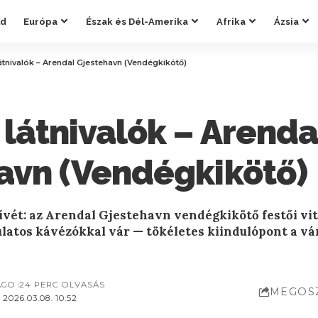
ld
Európa
Észak és Dél-Amerika
Afrika
Ázsia
átnivalók – Arendal Gjestehavn (Vendégkikötő)
látnivalók – Arenda
avn (Vendégkikötő)
ívét: az Arendal Gjestehavn vendégkikötő festői vit
latos kávézókkal vár — tökéletes kiindulópont a vár
AGO
24 PERC OLVASÁS
MEGOS
2026.03.08. 10:52