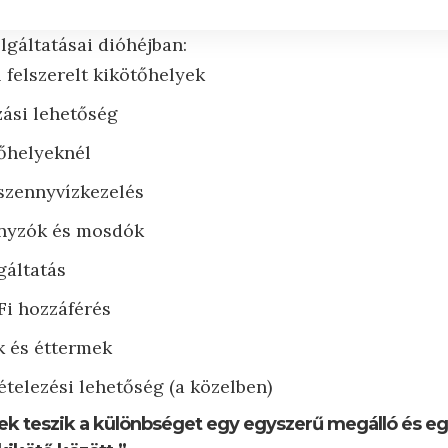
lgáltatásai dióhéjban:
 felszerelt kikötőhelyek
ási lehetőség
tőhelyeknél
 szennyvízkezelés
nyzók és mosdók
gáltatás
Fi hozzáférés
ek és éttermek
elezési lehetőség (a közelben)
tek teszik a különbséget egy egyszerű megálló és e