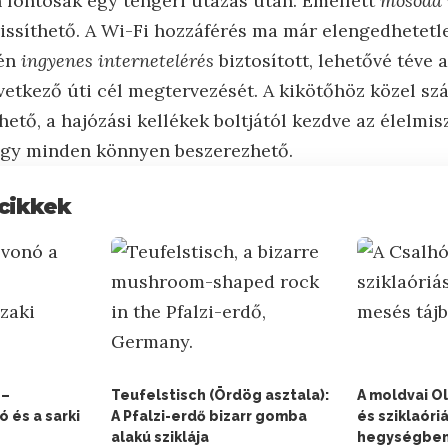
fontosak egy tengeri utazás után. Emellett
mosoda i
rissíthető. A Wi-Fi hozzáférés ma már elengedhetetl
tén
ingyenes internetelérés
biztosított, lehetővé téve 
vetkező úti cél megtervezését. A kikötőhöz közel sz
rhető, a hajózási kellékek boltjától kezdve az élelmi
így minden könnyen beszerezhető.
cikkek
 –
Teufelstisch (Ördög asztala):
A moldvai O
ó és a sarki
A Pfalzi-erdő bizarr gomba
és sziklaóri
alakú sziklája
hegységben