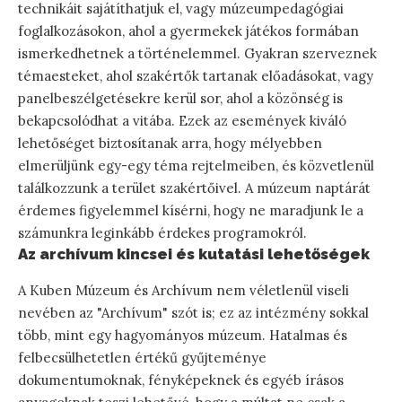
technikáit sajátíthatjuk el, vagy múzeumpedagógiai
foglalkozásokon, ahol a gyermekek játékos formában
ismerkedhetnek a történelemmel. Gyakran szerveznek
témaesteket, ahol szakértők tartanak előadásokat, vagy
panelbeszélgetésekre kerül sor, ahol a közönség is
bekapcsolódhat a vitába. Ezek az események kiváló
lehetőséget biztosítanak arra, hogy mélyebben
elmerüljünk egy-egy téma rejtelmeiben, és közvetlenül
találkozzunk a terület szakértőivel. A múzeum naptárát
érdemes figyelemmel kísérni, hogy ne maradjunk le a
számunkra leginkább érdekes programokról.
Az archívum kincsei és kutatási lehetőségek
A Kuben Múzeum és Archívum nem véletlenül viseli
nevében az "Archívum" szót is; ez az intézmény sokkal
több, mint egy hagyományos múzeum. Hatalmas és
felbecsülhetetlen értékű gyűjteménye
dokumentumoknak, fényképeknek és egyéb írásos