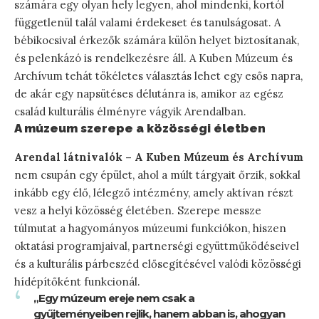
számára egy olyan hely legyen, ahol mindenki, kortól
függetlenül talál valami érdekeset és tanulságosat. A
bébikocsival érkezők számára külön helyet biztosítanak,
és pelenkázó is rendelkezésre áll. A Kuben Múzeum és
Archívum tehát tökéletes választás lehet egy esős napra,
de akár egy napsütéses délutánra is, amikor az egész
család kulturális élményre vágyik Arendalban.
A múzeum szerepe a közösségi életben
Arendal látnivalók – A Kuben Múzeum és Archívum
nem csupán egy épület, ahol a múlt tárgyait őrzik, sokkal
inkább egy élő, lélegző intézmény, amely aktívan részt
vesz a helyi közösség életében. Szerepe messze
túlmutat a hagyományos múzeumi funkciókon, hiszen
oktatási programjaival, partnerségi együttműködéseivel
és a kulturális párbeszéd elősegítésével valódi közösségi
hídépítőként funkcionál.
„Egy múzeum ereje nem csak a
gyűjteményeiben rejlik, hanem abban is, ahogyan