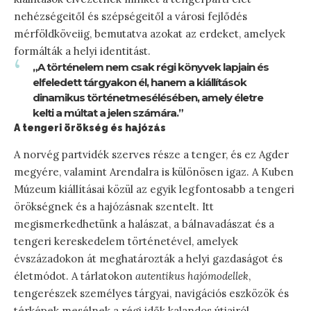
nehézségeitől és szépségeitől a városi fejlődés
mérföldköveiig, bemutatva azokat az erdeket, amelyek
formálták a helyi identitást.
„A történelem nem csak régi könyvek lapjain és
elfeledett tárgyakon él, hanem a kiállítások
dinamikus történetmesélésében, amely életre
kelti a múltat a jelen számára.”
A tengeri örökség és hajózás
A norvég partvidék szerves része a tenger, és ez Agder
megyére, valamint Arendalra is különösen igaz. A Kuben
Múzeum kiállításai közül az egyik legfontosabb a tengeri
örökségnek és a hajózásnak szentelt. Itt
megismerkedhetünk a halászat, a bálnavadászat és a
tengeri kereskedelem történetével, amelyek
évszázadokon át meghatározták a helyi gazdaságot és
életmódot. A tárlatokon
autentikus hajómodellek
,
tengerészek személyes tárgyai, navigációs eszközök és
térképek mesélnek a régi idők kalandos útjairól.