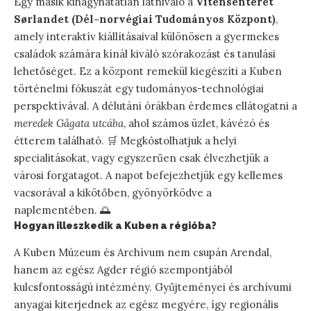
Egy másik kihagyhatatlan látnivaló a
Vitensenteret
Sørlandet (Dél-norvégiai Tudományos Központ)
,
amely interaktív kiállításaival különösen a gyermekes
családok számára kínál kiváló szórakozást és tanulási
lehetőséget. Ez a központ remekül kiegészíti a Kuben
történelmi fókuszát egy tudományos-technológiai
perspektívával. A délutáni órákban érdemes ellátogatni a
meredek Gågata utcába
, ahol számos üzlet, kávézó és
étterem található. 🛒 Megkóstolhatjuk a helyi
specialitásokat, vagy egyszerűen csak élvezhetjük a
városi forgatagot. A napot befejezhetjük egy kellemes
vacsorával a kikötőben, gyönyörködve a
naplementében. 🌅
Hogyan illeszkedik a Kuben a régióba?
A Kuben Múzeum és Archívum nem csupán Arendal,
hanem az egész Agder régió szempontjából
kulcsfontosságú intézmény. Gyűjteményei és archívumi
anyagai kiterjednek az egész megyére, így regionális