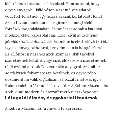
időkről és a kutatási szabályokról. Fontos tudni, hogy
egyes anyagok – különösen a személyes adatok –
védettek lehetnek, így hozzáférésük korlátozott lehet.
Az archívum munkatársai segítenek a megfelelő
források megtalálásában, és tanácsot adnak a kutatási
módszerekkel kapcsolatban. Ezen kívül
az archívum
jelentős részét digitalizálták
, és online is elérhetővé tették,
így sok anyag otthonról, kényelmesen is böngészhető.
Ez különösen hasznos azok számára, akik távolról
szeretnének kutatni, vagy csak előzetesen szeretnének
tájékozódni a rendelkezésre álló anyagról. Az online
adatbázisok folyamatosan bővülnek, és egyre több
dokumentum válik digitálisan is hozzáférhetővé, így a
Kuben valóban "Arendal látnivalók – A Kuben Múzeum és
Archívum" modern és hozzáférhető tudásközpontja.
Látogatói élmény és gyakorlati tanácsok
A Kuben Múzeum és Archívum felkeresése