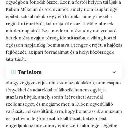
egységben fonódik össze. Ezen a festői helyen találjuk a
Kuben Múzeum és Archívumot, amely nem csupán egy
épület, sokkal inkább egy élő krónika, amely mesél a
régió történetéről, kultúrájáról és az itt élő emberek
mindennapjairól. Ez a modern intézmény mélyreható
betekintést nyújt a térség identitásába, a viking kortól
egészen napjainkig, bemutatva a tenger erejét, a hajózás
fejlődését, az ipari forradalmat és a helyi közösségek
kitartását.
Tartalom
Ahogy végigvezetjük önt ezen az oldalakon, nem csupán
tényekkel és adatokkal találkozik, hanem egyfajta
utazásra hívjuk, amely során átérezheti Arendal
szellemiségét, és megismerheti a Kuben egyedülálló
varázsát. Felkészültünk arra, hogy bemutassuk a múzeum
és archívum legfontosabb kiállításait, betekintést
engedjünk az intézmény építészeti különlegességeibe,