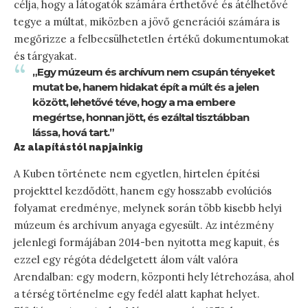
célja, hogy a látogatók számára érthetővé és átélhetővé
tegye a múltat, miközben a jövő generációi számára is
megőrizze a felbecsülhetetlen értékű dokumentumokat
és tárgyakat.
„Egy múzeum és archívum nem csupán tényeket
mutat be, hanem hidakat épít a múlt és a jelen
között, lehetővé téve, hogy a ma embere
megértse, honnan jött, és ezáltal tisztábban
lássa, hová tart.”
Az alapítástól napjainkig
A Kuben története nem egyetlen, hirtelen építési
projekttel kezdődött, hanem egy hosszabb evolúciós
folyamat eredménye, melynek során több kisebb helyi
múzeum és archívum anyaga egyesült. Az intézmény
jelenlegi formájában 2014-ben nyitotta meg kapuit, és
ezzel egy régóta dédelgetett álom vált valóra
Arendalban: egy modern, központi hely létrehozása, ahol
a térség történelme egy fedél alatt kaphat helyet.