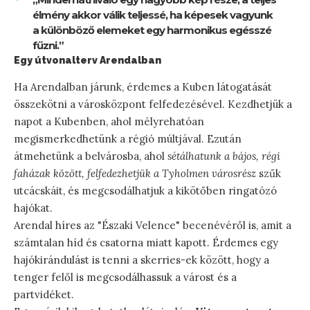
élmény akkor válik teljessé, ha képesek vagyunk
a különböző elemeket egy harmonikus egésszé
fűzni.”
Egy útvonalterv Arendalban
Ha Arendalban járunk, érdemes a Kuben látogatását
összekötni a városközpont felfedezésével. Kezdhetjük a
napot a Kubenben, ahol mélyrehatóan
megismerkedhetünk a régió múltjával. Ezután
átmehetünk a belvárosba, ahol
sétálhatunk a bájos, régi
faházak között, felfedezhetjük a Tyholmen városrész
szűk
utcácskáit, és megcsodálhatjuk a kikötőben ringatózó
hajókat.
Arendal híres az "Északi Velence" becenévéről is, amit a
számtalan híd és csatorna miatt kapott. Érdemes egy
hajókirándulást is tenni a skerries-ek között, hogy a
tenger felől is megcsodálhassuk a várost és a
partvidéket.