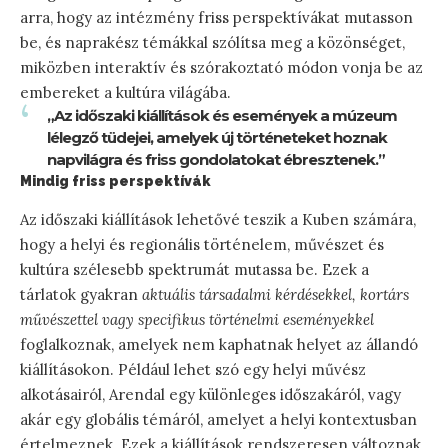
arra, hogy az intézmény friss perspektívákat mutasson
be, és naprakész témákkal szólítsa meg a közönséget,
miközben interaktív és szórakoztató módon vonja be az
embereket a kultúra világába.
„Az időszaki kiállítások és események a múzeum
lélegző tüdejei, amelyek új történeteket hoznak
napvilágra és friss gondolatokat ébresztenek.”
Mindig friss perspektívák
Az időszaki kiállítások lehetővé teszik a Kuben számára,
hogy a helyi és regionális történelem, művészet és
kultúra szélesebb spektrumát mutassa be. Ezek a
tárlatok gyakran
aktuális társadalmi kérdésekkel, kortárs
művészettel vagy specifikus történelmi eseményekkel
foglalkoznak, amelyek nem kaphatnak helyet az állandó
kiállításokon. Például lehet szó egy helyi művész
alkotásairól, Arendal egy különleges időszakáról, vagy
akár egy globális témáról, amelyet a helyi kontextusban
értelmeznek. Ezek a kiállítások rendszeresen változnak,