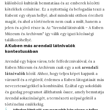
különböző kultúrák bemutatása és az emberek közötti
kötelékek erősítése. Ez a nyitottság és befogadás teszi a
Kubent egy olyan hellyé, ahol mindenki otthon érezheti
magát, és ahol a történelem nem csak a múlt, hanem a
jelen és a jövő része is. Az "Arendal látnivalók – A Kuben
Múzeum és Archívum" így válik egy igazi közösségi
találkozóhellyé.
A Kuben más arendali látnivalók
kontextusában
Arendal egy bájos város, tele felfedeznivalóval, és a
Kuben Múzeum és Archívum csak egy a sok
arendali
látnivalók
közül. Ahhoz, hogy teljes képet kapjunk a
városról és a régióról, érdemes a Kuben látogatását más
nevezetességekkel is kombinálni. Ezáltal egy sokoldalú
és gazdag programot állíthatunk össze, amely bemutatja
Arendal sokszínűségét, a természeti szépségektől a
történelmi emlékekig.
„Minden látnivaló egy nagyobb kép része; a teljes