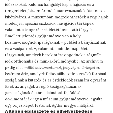
időszakokat. Különös hangsúlyt kap a hajózás és a
tengeri élet, hiszen Arendal már évszázadok óta fontos
kikötőváros. A múzeumban megtekinthetőek a régi hajók
modelljei, hajózási eszközök, navigációs térképek,
valamint a tengerészek életét bemutató tárgyak.
Emellett jelentős gyűjteménye van a helyi
kézművességnek, iparágaknak – például a bányászatnak
és a vasiparnek –, valamint a mindennapi élet
tárgyainak, amelyek betekintést engednek a régmúlt
idők otthonaiba és munkakörülményeibe. Az archívum
pedig
több millió dokumentumot, fényképet, térképet és
kéziratot őriz
, amelyek felbecsülhetetlen értékű forrásul
szolgálnak a kutatók és az érdeklődők számára egyaránt.
Ezek az anyagok a régió közigazgatásának,
gazdaságának és társadalmának fejlődését
dokumentálják, így a múzeum gyűjteményeivel együtt
egy teljes képet festenek Agder megye múltjáról.
A Kuben építészete és elhelyezkedése