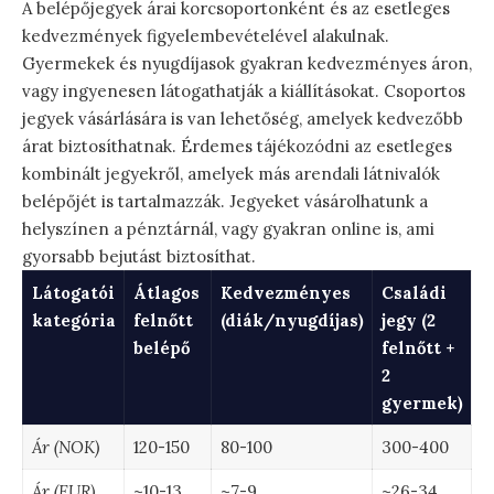
A belépőjegyek árai korcsoportonként és az esetleges
kedvezmények figyelembevételével alakulnak.
Gyermekek és nyugdíjasok gyakran kedvezményes áron,
vagy ingyenesen látogathatják a kiállításokat. Csoportos
jegyek vásárlására is van lehetőség, amelyek kedvezőbb
árat biztosíthatnak. Érdemes tájékozódni az esetleges
kombinált jegyekről, amelyek más arendali látnivalók
belépőjét is tartalmazzák. Jegyeket vásárolhatunk a
helyszínen a pénztárnál, vagy gyakran online is, ami
gyorsabb bejutást biztosíthat.
Látogatói
Átlagos
Kedvezményes
Családi
kategória
felnőtt
(diák/nyugdíjas)
jegy (2
belépő
felnőtt +
2
gyermek)
Ár (NOK)
120-150
80-100
300-400
Ár (EUR)
~10-13
~7-9
~26-34