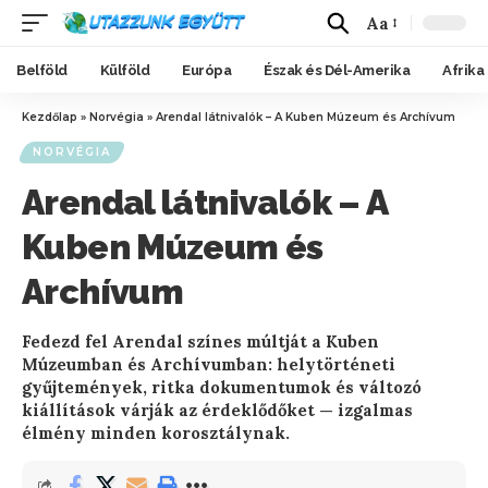
Aa
Belföld
Külföld
Európa
Észak és Dél-Amerika
Afrika
Kezdőlap
»
Norvégia
»
Arendal látnivalók – A Kuben Múzeum és Archívum
NORVÉGIA
Arendal látnivalók – A
Kuben Múzeum és
Archívum
Fedezd fel Arendal színes múltját a Kuben
Múzeumban és Archívumban: helytörténeti
gyűjtemények, ritka dokumentumok és változó
kiállítások várják az érdeklődőket — izgalmas
élmény minden korosztálynak.