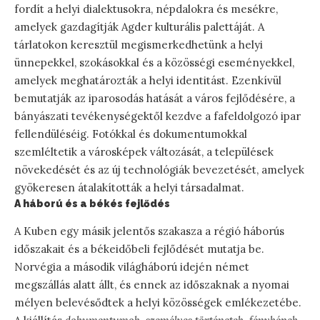
fordít a helyi dialektusokra, népdalokra és mesékre,
amelyek gazdagítják Agder kulturális palettáját. A
tárlatokon keresztül megismerkedhetünk a helyi
ünnepekkel, szokásokkal és a közösségi eseményekkel,
amelyek meghatározták a helyi identitást. Ezenkívül
bemutatják az iparosodás hatását a város fejlődésére, a
bányászati tevékenységektől kezdve a fafeldolgozó ipar
fellendüléséig. Fotókkal és dokumentumokkal
szemléltetik a városképek változását, a települések
növekedését és az új technológiák bevezetését, amelyek
gyökeresen átalakították a helyi társadalmat.
A háború és a békés fejlődés
A Kuben egy másik jelentős szakasza a régió háborús
időszakait és a békeidőbeli fejlődését mutatja be.
Norvégia a második világháború idején német
megszállás alatt állt, és ennek az időszaknak a nyomai
mélyen belevésődtek a helyi közösségek emlékezetébe.