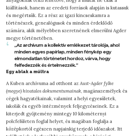
anyagoknak teszi lehetővé, hogy a múltat ne csak a
kiállítások, hanem az eredeti források alapján is kutassuk
és megértsük. Ez a rész az igazi kincseskamra a
történészek, genealógusok és minden érdeklődő
számára, akik mélyebben szeretnének elmerülni Agder
megye történetében.
„Az archívum a kollektív emlékezet tárolója, ahol
minden egyes papírlap, minden fénykép egy
elmondatlan történetet hordoz, várva, hogy
felfedezzék és értelmezzék.”
Egy ablak a múltra
A Kuben archívuma ad otthont az
Aust-Agder fylke
(megye) hivatalos dokumentumainak
, magánszemélyek és
cégek hagyatékainak, valamint a helyi egyesületek,
iskolák és egyéb intézmények feljegyzéseinek. Ez a
kiterjedt gyűjtemény mintegy 10 kilométernyi
polcfelületen foglal helyet, és magában foglalja a
középkortól egészen napjainkig terjedő időszakot. Itt