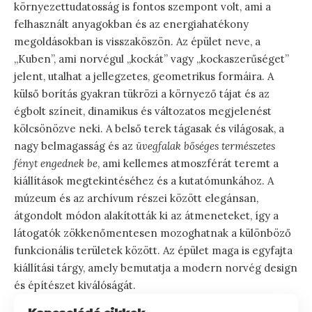
környezettudatosság is fontos szempont volt, ami a
felhasznált anyagokban és az energiahatékony
megoldásokban is visszaköszön. Az épület neve, a
„Kuben”, ami norvégul „kockát” vagy „kockaszerűséget”
jelent, utalhat a jellegzetes, geometrikus formáira. A
külső borítás gyakran tükrözi a környező tájat és az
égbolt színeit, dinamikus és változatos megjelenést
kölcsönözve neki. A belső terek tágasak és világosak, a
nagy belmagasság és az
üvegfalak bőséges természetes
fényt engednek be
, ami kellemes atmoszférát teremt a
kiállítások megtekintéséhez és a kutatómunkához. A
múzeum és az archívum részei között elegánsan,
átgondolt módon alakították ki az átmeneteket, így a
látogatók zökkenőmentesen mozoghatnak a különböző
funkcionális területek között. Az épület maga is egyfajta
kiállítási tárgy, amely bemutatja a modern norvég design
és építészet kiválóságát.