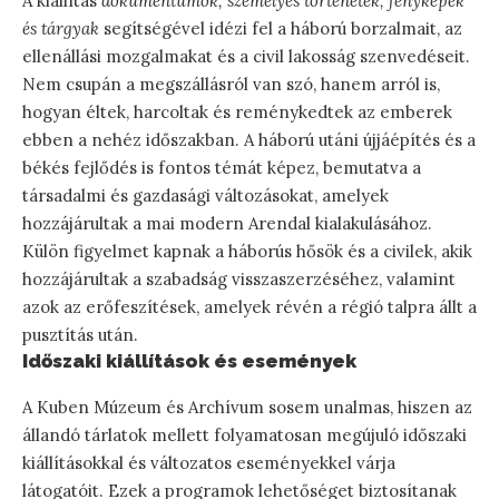
A kiállítás
dokumentumok, személyes történetek, fényképek
és tárgyak
segítségével idézi fel a háború borzalmait, az
ellenállási mozgalmakat és a civil lakosság szenvedéseit.
Nem csupán a megszállásról van szó, hanem arról is,
hogyan éltek, harcoltak és reménykedtek az emberek
ebben a nehéz időszakban. A háború utáni újjáépítés és a
békés fejlődés is fontos témát képez, bemutatva a
társadalmi és gazdasági változásokat, amelyek
hozzájárultak a mai modern Arendal kialakulásához.
Külön figyelmet kapnak a háborús hősök és a civilek, akik
hozzájárultak a szabadság visszaszerzéséhez, valamint
azok az erőfeszítések, amelyek révén a régió talpra állt a
pusztítás után.
Időszaki kiállítások és események
A Kuben Múzeum és Archívum sosem unalmas, hiszen az
állandó tárlatok mellett folyamatosan megújuló időszaki
kiállításokkal és változatos eseményekkel várja
látogatóit. Ezek a programok lehetőséget biztosítanak