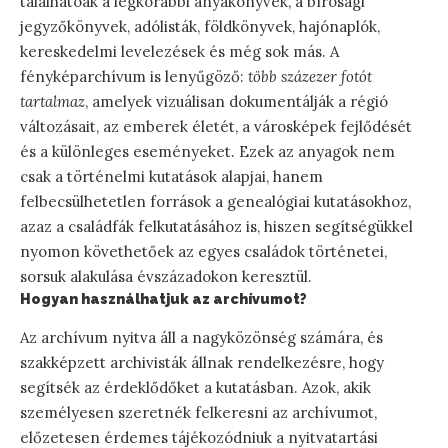
találhatóak a legkorábbi anyakönyvek, a bírósági
jegyzőkönyvek, adólisták, földkönyvek, hajónaplók,
kereskedelmi levelezések és még sok más. A
fényképarchívum is lenyűgöző:
több százezer fotót
tartalmaz
, amelyek vizuálisan dokumentálják a régió
változásait, az emberek életét, a városképek fejlődését
és a különleges eseményeket. Ezek az anyagok nem
csak a történelmi kutatások alapjai, hanem
felbecsülhetetlen források a genealógiai kutatásokhoz,
azaz a családfák felkutatásához is, hiszen segítségükkel
nyomon követhetőek az egyes családok történetei,
sorsuk alakulása évszázadokon keresztül.
Hogyan használhatjuk az archívumot?
Az archívum nyitva áll a nagyközönség számára, és
szakképzett archivisták állnak rendelkezésre, hogy
segítsék az érdeklődőket a kutatásban. Azok, akik
személyesen szeretnék felkeresni az archívumot,
előzetesen érdemes tájékozódniuk a nyitvatartási