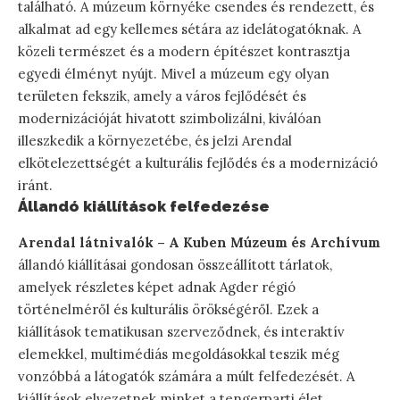
található. A múzeum környéke csendes és rendezett, és
alkalmat ad egy kellemes sétára az idelátogatóknak. A
közeli természet és a modern építészet kontrasztja
egyedi élményt nyújt. Mivel a múzeum egy olyan
területen fekszik, amely a város fejlődését és
modernizációját hivatott szimbolizálni, kiválóan
illeszkedik a környezetébe, és jelzi Arendal
elkötelezettségét a kulturális fejlődés és a modernizáció
iránt.
Állandó kiállítások felfedezése
Arendal látnivalók – A Kuben Múzeum és Archívum
állandó kiállításai gondosan összeállított tárlatok,
amelyek részletes képet adnak Agder régió
történelméről és kulturális örökségéről. Ezek a
kiállítások tematikusan szerveződnek, és interaktív
elemekkel, multimédiás megoldásokkal teszik még
vonzóbbá a látogatók számára a múlt felfedezését. A
kiállítások elvezetnek minket a tengerparti élet