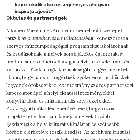
kapcsolódik a közösségéhez, és ahogyan
inspirálja a jövőt.”
Oktatás és partnerségek
A Kuben Múzeum és Archívum kiemelkedő szerepet
játszik az
oktatásban és a tudásátadásban
. Rendszeresen
szervez múzeumpedagógiai programokat iskolásoknak
és óvodásoknak, amelyek során játékos és interaktív
módon ismerkedhetnek meg a helyi történelemmel és
kultúrával. Ezek a foglalkozások segítik a gyermekeket
abban, hogy jobban megértsék gyökereiket, és büszkék
legyenek örökségükre. Az intézmény szoros partnerségi
kapcsolatot ápol a helyi oktatási intézményekkel,
könyvtárakkal és más kulturális szervezetekkel.
Ez az együttműködés lehetővé teszi, hogy közös
projekteket valósítsanak meg, amelyek tovább
gazdagítják a helyi kulturális kínálatot és szélesebb
körben elérhetővé teszik a tudást. Az archívum kutatási
lehetőségei révén a felsőoktatásban résztvevők számára