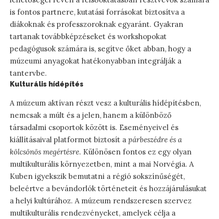
is fontos partnere, kutatási forrásokat biztosítva a
diákoknak és professzoroknak egyaránt. Gyakran
tartanak továbbképzéseket és workshopokat
pedagógusok számára is, segítve őket abban, hogy a
múzeumi anyagokat hatékonyabban integrálják a
tantervbe.
Kulturális hídépítés
A múzeum aktívan részt vesz a kulturális hídépítésben,
nemcsak a múlt és a jelen, hanem a különböző
társadalmi csoportok között is. Eseményeivel és
kiállításaival platformot biztosít a
párbeszédre és a
kölcsönös megértésre
. Különösen fontos ez egy olyan
multikulturális környezetben, mint a mai Norvégia. A
Kuben igyekszik bemutatni a régió sokszínűségét,
beleértve a bevándorlók történeteit és hozzájárulásukat
a helyi kultúrához. A múzeum rendszeresen szervez
multikulturális rendezvényeket, amelyek célja a