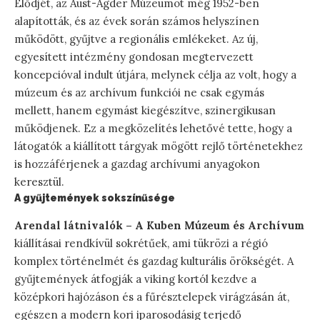
Elődjét, az Aust-Agder Múzeumot még 1952-ben
alapították, és az évek során számos helyszínen
működött, gyűjtve a regionális emlékeket. Az új,
egyesített intézmény gondosan megtervezett
koncepcióval indult útjára, melynek célja az volt, hogy a
múzeum és az archívum funkciói ne csak egymás
mellett, hanem egymást kiegészítve, szinergikusan
működjenek. Ez a megközelítés lehetővé tette, hogy a
látogatók a kiállított tárgyak mögött rejlő történetekhez
is hozzáférjenek a gazdag archívumi anyagokon
keresztül.
A gyűjtemények sokszínűsége
Arendal látnivalók – A Kuben Múzeum és Archívum
kiállításai rendkívül sokrétűek, ami tükrözi a régió
komplex történelmét és gazdag kulturális örökségét. A
gyűjtemények átfogják a viking kortól kezdve a
középkori hajózáson és a fűrésztelepek virágzásán át,
egészen a modern kori iparosodásig terjedő