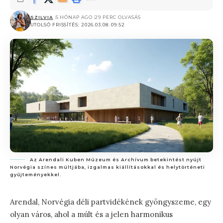
SZILVIA
5 HÓNAP AGO
29 PERC OLVASÁS
UTOLSÓ FRISSÍTÉS: 2026.03.08. 09:52
Az Arendali Kuben Múzeum és Archívum betekintést nyújt
Norvégia színes múltjába, izgalmas kiállításokkal és helytörténeti
gyűjteményekkel.
Arendal, Norvégia déli partvidékének gyöngyszeme, egy
olyan város, ahol a múlt és a jelen harmonikus