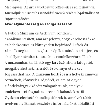
Megjegyzés: Az árak tájékoztató jellegűek és változhatnak.
Javasoljuk a hivatalos weboldal ellenőrzését a legaktuálisabb
információkért.
Akadálymentesség és szolgáltatások
A Kuben Múzeum és Archívum rendkívül
akadálymentesített
, ami azt jelenti, hogy kerekesszékkel
és babakocsival is könnyedén bejárható. Liftek és
rámpák segítik a mozgást az épület minden szintjén, és
akadálymentesített mosdók is rendelkezésre állnak.
A múzeumban található egy
kávézó
, ahol a látogatók
megpihenhetnek, frissítőt és könnyű ételeket
fogyaszthatnak. A
múzeum boltjában
a helyi kézműves
termékek, könyvek a régióról, valamint egyedi
ajándéktárgyak között válogathatunk, amelyek
emlékeztetni fognak az arendali kalandokra. 🛍️
Gyakran elérhetőek audioguide-ok is, amelyek több
nyelven nyújtanak részletes információkat a kiállítási