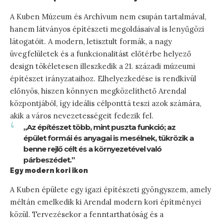
A Kuben Múzeum és Archívum nem csupán tartalmával,
hanem látványos építészeti megoldásaival is lenyűgözi
látogatóit. A modern, letisztult formák, a nagy
üvegfelületek és a funkcionalitást előtérbe helyező
design tökéletesen illeszkedik a 21. századi múzeumi
építészet irányzataihoz. Elhelyezkedése is rendkívül
előnyös, hiszen könnyen megközelíthető Arendal
központjából, így ideális célponttá teszi azok számára,
akik a város nevezetességeit fedezik fel.
„Az építészet több, mint puszta funkció; az
épület formái és anyagai is mesélnek, tükrözik a
benne rejlő célt és a környezetével való
párbeszédet.”
Egy modern kori ikon
A Kuben épülete egy igazi építészeti gyöngyszem, amely
méltán emelkedik ki Arendal modern kori építményei
közül. Tervezésekor a fenntarthatóság és a