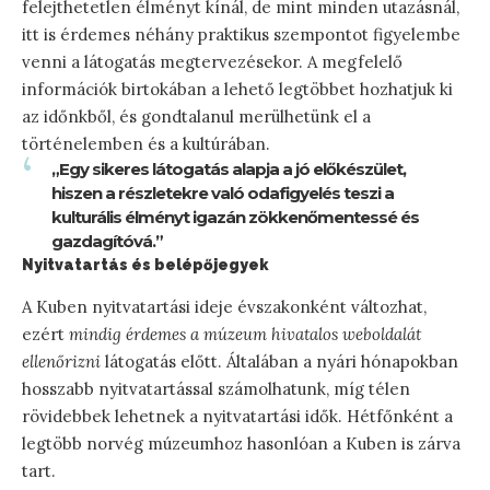
felejthetetlen élményt kínál, de mint minden utazásnál,
itt is érdemes néhány praktikus szempontot figyelembe
venni a látogatás megtervezésekor. A megfelelő
információk birtokában a lehető legtöbbet hozhatjuk ki
az időnkből, és gondtalanul merülhetünk el a
történelemben és a kultúrában.
„Egy sikeres látogatás alapja a jó előkészület,
hiszen a részletekre való odafigyelés teszi a
kulturális élményt igazán zökkenőmentessé és
gazdagítóvá.”
Nyitvatartás és belépőjegyek
A Kuben nyitvatartási ideje évszakonként változhat,
ezért
mindig érdemes a múzeum hivatalos weboldalát
ellenőrizni
látogatás előtt. Általában a nyári hónapokban
hosszabb nyitvatartással számolhatunk, míg télen
rövidebbek lehetnek a nyitvatartási idők. Hétfőnként a
legtöbb norvég múzeumhoz hasonlóan a Kuben is zárva
tart.