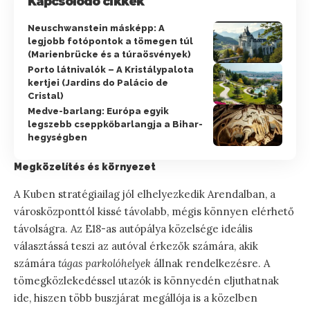
Kapcsolódó cikkek
Neuschwanstein másképp: A
legjobb fotópontok a tömegen túl
(Marienbrücke és a túraösvények)
Porto látnivalók – A Kristálypalota
kertjei (Jardins do Palácio de
Cristal)
Medve-barlang: Európa egyik
legszebb cseppkőbarlangja a Bihar-
hegységben
Megközelítés és környezet
A Kuben stratégiailag jól elhelyezkedik Arendalban, a
városközponttól kissé távolabb, mégis könnyen elérhető
távolságra. Az E18-as autópálya közelsége ideális
választássá teszi az autóval érkezők számára, akik
számára
tágas parkolóhelyek
állnak rendelkezésre. A
tömegközlekedéssel utazók is könnyedén eljuthatnak
ide, hiszen több buszjárat megállója is a közelben