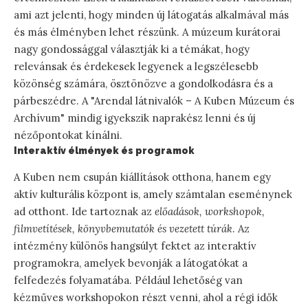
ami azt jelenti, hogy minden új látogatás alkalmával más
és más élményben lehet részünk. A múzeum kurátorai
nagy gondossággal választják ki a témákat, hogy
relevánsak és érdekesek legyenek a legszélesebb
közönség számára, ösztönözve a gondolkodásra és a
párbeszédre. A "Arendal látnivalók – A Kuben Múzeum és
Archívum" mindig igyekszik naprakész lenni és új
nézőpontokat kínálni.
Interaktív élmények és programok
A Kuben nem csupán kiállítások otthona, hanem egy
aktív kulturális központ is, amely számtalan eseménynek
ad otthont. Ide tartoznak az
előadások, workshopok,
filmvetítések, könyvbemutatók és vezetett túrák
. Az
intézmény különös hangsúlyt fektet az interaktív
programokra, amelyek bevonják a látogatókat a
felfedezés folyamatába. Például lehetőség van
kézműves workshopokon részt venni, ahol a régi idők