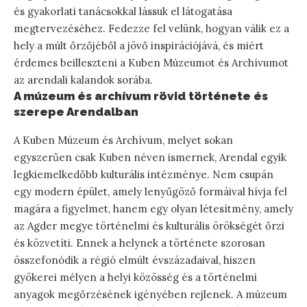
és gyakorlati tanácsokkal lássuk el látogatása
megtervezéséhez. Fedezze fel velünk, hogyan válik ez a
hely a múlt őrzőjéből a jövő inspirációjává, és miért
érdemes beilleszteni a Kuben Múzeumot és Archívumot
az arendali kalandok sorába.
A múzeum és archívum rövid története és
szerepe Arendalban
A Kuben Múzeum és Archívum, melyet sokan
egyszerűen csak Kuben néven ismernek, Arendal egyik
legkiemelkedőbb kulturális intézménye. Nem csupán
egy modern épület, amely lenyűgöző formáival hívja fel
magára a figyelmet, hanem egy olyan létesítmény, amely
az Agder megye történelmi és kulturális örökségét őrzi
és közvetíti. Ennek a helynek a története szorosan
összefonódik a régió elmúlt évszázadaival, hiszen
gyökerei mélyen a helyi közösség és a történelmi
anyagok megőrzésének igényében rejlenek. A múzeum