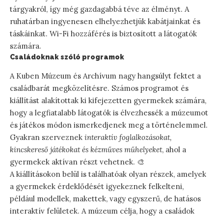
tárgyakról, így még gazdagabbá téve az élményt. A
ruhatárban ingyenesen elhelyezhetjük kabátjainkat és
táskáinkat. Wi-Fi hozzáférés is biztosított a látogatók
számára.
Családoknak szóló programok
A Kuben Múzeum és Archívum nagy hangsúlyt fektet a
családbarát megközelítésre. Számos programot és
kiállítást alakítottak ki kifejezetten gyermekek számára,
hogy a legfiatalabb látogatók is élvezhessék a múzeumot
és játékos módon ismerkedjenek meg a történelemmel.
Gyakran szerveznek
interaktív foglalkozásokat,
kincskereső játékokat és kézműves műhelyeket
, ahol a
gyermekek aktívan részt vehetnek. 🎨
A kiállításokon belül is találhatóak olyan részek, amelyek
a gyermekek érdeklődését igyekeznek felkelteni,
például modellek, makettek, vagy egyszerű, de hatásos
interaktív felületek. A múzeum célja, hogy a családok