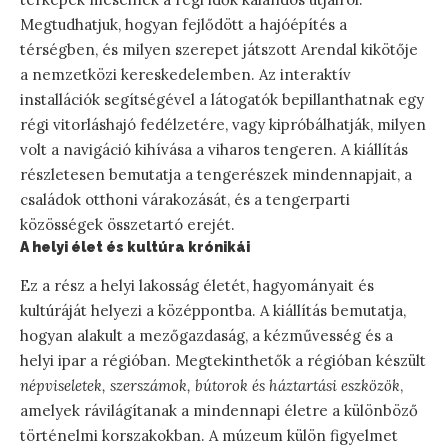
Megtudhatjuk, hogyan fejlődött a hajóépítés a
térségben, és milyen szerepet játszott Arendal kikötője
a nemzetközi kereskedelemben. Az interaktív
installációk segítségével a látogatók bepillanthatnak egy
régi vitorláshajó fedélzetére, vagy kipróbálhatják, milyen
volt a navigáció kihívása a viharos tengeren. A kiállítás
részletesen bemutatja a tengerészek mindennapjait, a
családok otthoni várakozását, és a tengerparti
közösségek összetartó erejét.
A helyi élet és kultúra krónikái
Ez a rész a helyi lakosság életét, hagyományait és
kultúráját helyezi a középpontba. A kiállítás bemutatja,
hogyan alakult a mezőgazdaság, a kézművesség és a
helyi ipar a régióban. Megtekinthetők a régióban készült
népviseletek, szerszámok, bútorok és háztartási eszközök
,
amelyek rávilágítanak a mindennapi életre a különböző
történelmi korszakokban. A múzeum külön figyelmet