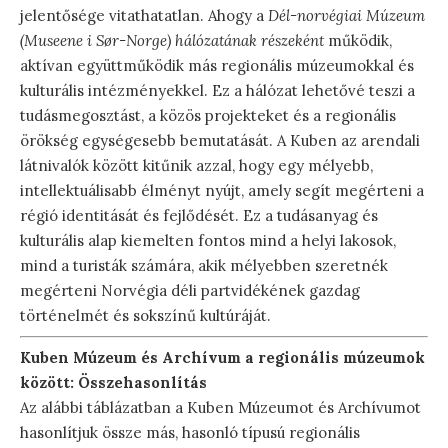
jelentősége vitathatatlan. Ahogy a
Dél-norvégiai Múzeum
(Museene i Sør-Norge) hálózatának részeként
működik,
aktívan együttműködik más regionális múzeumokkal és
kulturális intézményekkel. Ez a hálózat lehetővé teszi a
tudásmegosztást, a közös projekteket és a regionális
örökség egységesebb bemutatását. A Kuben az arendali
látnivalók között kitűnik azzal, hogy egy mélyebb,
intellektuálisabb élményt nyújt, amely segít megérteni a
régió identitását és fejlődését. Ez a tudásanyag és
kulturális alap kiemelten fontos mind a helyi lakosok,
mind a turisták számára, akik mélyebben szeretnék
megérteni Norvégia déli partvidékének gazdag
történelmét és sokszínű kultúráját.
Kuben Múzeum és Archívum a regionális múzeumok
között: Összehasonlítás
Az alábbi táblázatban a Kuben Múzeumot és Archívumot
hasonlítjuk össze más, hasonló típusú regionális