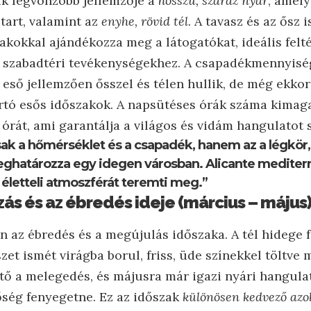
yik legvonzóbb jellemzője a
hosszú, száraz nyár
, amely
tart, valamint az
enyhe, rövid tél
. A tavasz és az ősz 
akokkal ajándékozza meg a látogatókat, ideális felt
a szabadtéri tevékenységekhez. A csapadékmennyisé
 eső jellemzően ősszel és télen hullik, de még ekkor
artó esős időszakok. A napsütéses órák száma kimaga
órát, ami garantálja a világos és vidám hangulatot 
ak a hőmérséklet és a csapadék, hanem az a légkör
eghatározza egy idegen városban. Alicante mediterr
 életteli atmoszférát teremti meg.”
zás és az ébredés ideje (március – május
an az ébredés és a megújulás időszaka. A tél hidege
zet ismét virágba borul, friss, üde színekkel töltve 
ő a melegedés, és májusra már igazi nyári hangulat 
őség fenyegetne. Ez az időszak
különösen kedvező azo