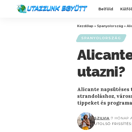
Belföld
Külfö
Kezdőlap
»
Spanyolország
»
Ali
SPANYOLORSZÁG
Alicante
utazni?
Alicante napsütéses t
strandoláshoz, városn
tippeket és programa
SZILVIA
7 HÓNAP 
UTOLSÓ FRISSÍTÉS: 