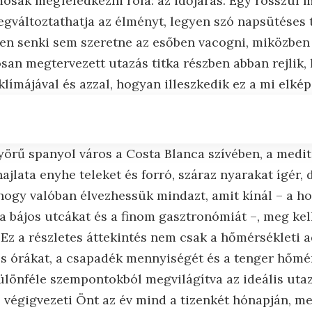
osak megfeledkezni róla: az időjárás. Egy rosszul 
egváltoztathatja az élményt, legyen szó napsütéses 
zen senki sem szeretne az esőben vacogni, miközben
san megtervezett utazás titka részben abban rejlik,
klímájával és azzal, hogyan illeszkedik ez a mi elké
nyörű spanyol város a Costa Blanca szívében, a medit
ajlata enyhe teleket és forró, száraz nyarakat ígér, 
, hogy valóban élvezhessük mindazt, amit kínál – a 
 a bájos utcákat és a finom gasztronómiát –, meg kel
 Ez a részletes áttekintés nem csak a hőmérsékleti a
 órákat, a csapadék mennyiségét és a tenger hőmér
különféle szempontokból megvilágítva az ideális uta
z végigvezeti Önt az év mind a tizenkét hónapján, 