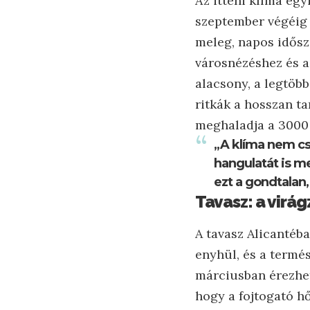
Az itteni klíma eg
szeptember végéig 
meleg, napos idősz
városnézéshez és 
alacsony, a legtöbb
ritkák a hosszan t
meghaladja a 3000 
„A klíma nem cs
hangulatát is m
ezt a gondtalan,
Tavasz: a virág
A tavasz Alicantéb
enyhül, és a termés
márciusban érezhet
hogy a fojtogató h