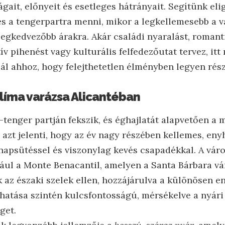
gait, előnyeit és esetleges hátrányait. Segítünk eli
 a tengerpartra menni, mikor a legkellemesebb a v
legkedvezőbb árakra. Akár családi nyaralást, romant
ív pihenést vagy kulturális felfedezőutat tervez, it
ál ahhoz, hogy felejthetetlen élményben legyen rész
líma varázsa Alicantéban
-tenger partján fekszik, és éghajlatát alapvetően a
azt jelenti, hogy az év nagy részében kellemes, eny
napsütéssel és viszonylag kevés csapadékkal. A váro
ául a Monte Benacantil, amelyen a Santa Bárbara vár 
 az északi szelek ellen, hozzájárulva a különösen en
 hatása szintén kulcsfontosságú, mérsékelve a nyári
get.