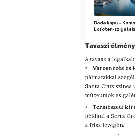
Bodø kapu – Komp
Lofoten-szigetek
Tavaszi élmén
A tavasz a legalkal
Városnézés és 
pálmafákkal szegél
Santa Cruz színes 
múzeumok és galéri
Természeti kir
például a Serra Gr
a friss levegőn.