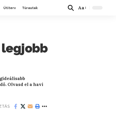
Aa
Útiterv
Túrautak
a legjobb
egideálisabb
ő. Olvasd el a havi
ZTÁS