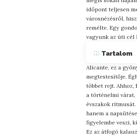
mégis sokan hajlam
időpont teljesen m
városnézésről, his
remélte. Egy gondo
vagyunk az úti cél 
Tartalom
Alicante, ez a gyö
megtestesítője. Égh
többet rejt. Ahhoz
a történelmi várat,
évszakok ritmusát.
hanem a napsütéses
figyelembe veszi, 
Ez az átfogó kalau