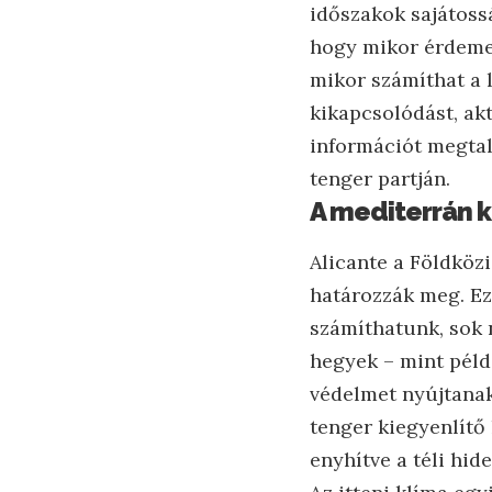
időszakok sajátossá
hogy mikor érdemes
mikor számíthat a 
kikapcsolódást, akt
információt megtal
tenger partján.
A mediterrán k
Alicante a Földközi
határozzák meg. Ez 
számíthatunk, sok 
hegyek – mint péld
védelmet nyújtanak
tenger kiegyenlítő
enyhítve a téli hide