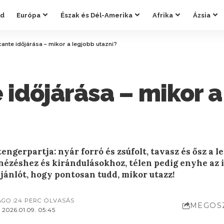
ld
Európa
Észak és Dél-Amerika
Afrika
Ázsia
cante időjárása – mikor a legjobb utazni?
 időjárása – mikor 
engerpartja: nyár forró és zsúfolt, tavasz és ősz a l
ézéshez és kirándulásokhoz, télen pedig enyhe az id
jánlót, hogy pontosan tudd, mikor utazz!
AGO
24 PERC OLVASÁS
MEGOS
2026.01.09. 05:45