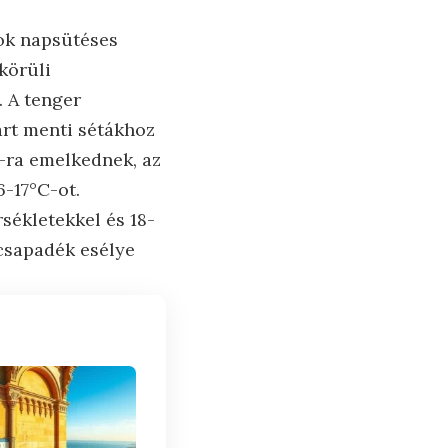
ok napsütéses
körüli
. A tenger
art menti sétákhoz
-ra emelkednek, az
6-17°C-ot.
sékletekkel és 18-
 csapadék esélye