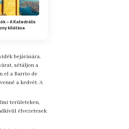
lók – A Katedrális
rony kilátása
vidék bejárására.
árat, sétáljon a
 el a Barrio de
venné a kedvét. A
mi területeken,
ndkívül élvezetesek