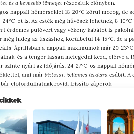
tet és a kevesebb tömeget
részesítik előnyben.
gos nappali hőmérséklet 18-20°C körül mozog, de s
2-24°C-ot is. Az esték még hűvösek lehetnek, 8-10°C 
ért érdemes pulóvert vagy vékony kabátot is pakolni
 még hideg az úszáshoz, körülbelül 14-15°C, de a p
eális. Áprilisban a nappali maximumok már 20-23°C
álnak, és a tenger lassan melegedni kezd, elérve a 1
 szinte nyári az időjárás, 24-27°C-os nappali hőmér
éklettel, ami már
biztosan kellemes úszásra
csábít. A
 bár előfordulhatnak rövid, frissítő záporok.
cikkek