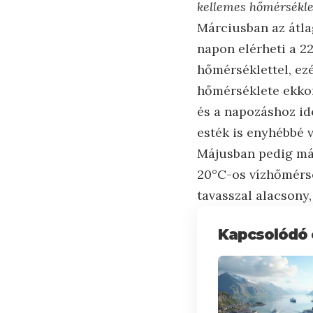
kellemes hőmérsékle
Márciusban az átla
napon elérheti a 2
hőmérséklettel, ez
hőmérséklete ekkor
és a napozáshoz id
esték is enyhébbé v
Májusban pedig már
20°C-os vízhőmérs
tavasszal alacsony,
Kapcsolódó 