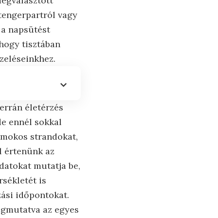
megválasztott
tengerpartról vagy
 a napsütést
 hogy tisztában
pzeléseinkhez.
errán életérzés
de ennél sokkal
homokos strandokat,
l értenünk az
datokat mutatja be,
sékletét is
zási időpontokat.
megmutatva az egyes