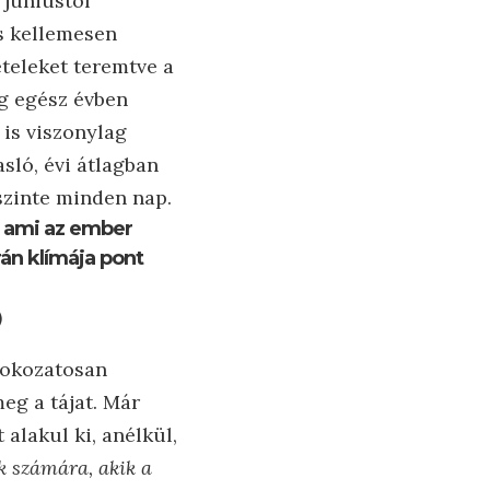
 júniustól
is kellemesen
ételeket teremtve a
g egész évben
 is viszonylag
sló, évi átlagban
szinte minden nap.
, ami az ember
án klímája pont
)
 fokozatosan
meg a tájat. Már
alakul ki, anélkül,
k számára, akik a