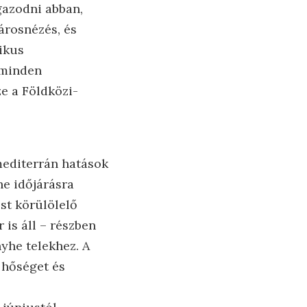
gazodni abban,
árosnézés, és
ikus
t minden
e a Földközi-
 mediterrán hatások
he időjárásra
st körülölelő
is áll – részben
yhe telekhez. A
 hőséget és