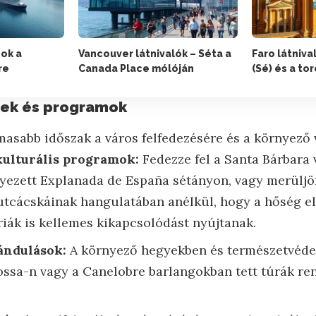
ok a
Vancouver látnivalók – Séta a
Faro látniva
re
Canada Place mólóján
(Sé) és a to
yek és programok
masabb időszak a város felfedezésére és a környező 
kulturális programok:
Fedezze fel a Santa Bárbara v
yezett Explanada de España sétányon, vagy merüljön
utcácskáinak hangulatában anélkül, hogy a hőség el
ák is kellemes kikapcsolódást nyújtanak.
ándulások:
A környező hegyekben és természetvédel
ossa-n vagy a Canelobre barlangokban tett túrák re